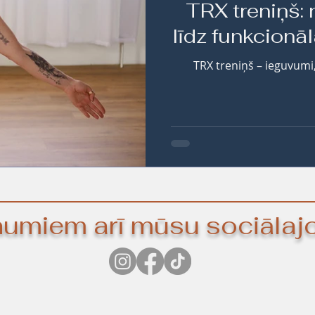
TRX treniņš: 
līdz funkcionāl
TRX treniņš – ieguvumi
umiem arī mūsu sociālajos