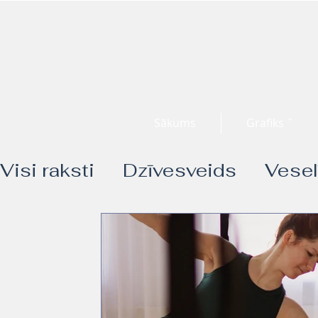
Sākums
Grafiks ˇ
Visi raksti
Dzīvesveids
Vesel
Funkcionālie treniņi