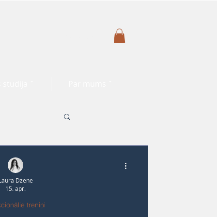
Pieslēgties
 studija ˇ
Par mums ˇ
Laura Dzene
15. apr.
cionālie treniņi