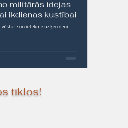
no militārās idejas
ai ikdienas kustībai
, vēsture un ietekme uz ķermeni
 tīklos!