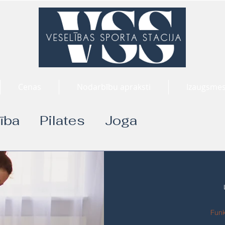
Cenas
Nodarbību apraksti
Izaugsmes
ība
Pilates
Joga
Funk