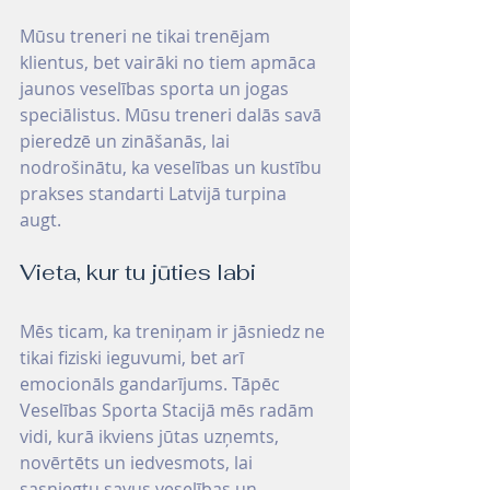
Mūsu treneri ne tikai trenējam 
klientus, bet vairāki no tiem apmāca 
jaunos veselības sporta un jogas 
speciālistus. Mūsu treneri dalās savā 
pieredzē un zināšanās, lai 
nodrošinātu, ka veselības un kustību 
prakses standarti Latvijā turpina 
augt.
Vieta, kur tu jūties labi
Mēs ticam, ka treniņam ir jāsniedz ne 
tikai fiziski ieguvumi, bet arī 
emocionāls gandarījums. Tāpēc 
Veselības Sporta Stacijā mēs radām 
vidi, kurā ikviens jūtas uzņemts, 
novērtēts un iedvesmots, lai 
sasniegtu savus veselības un 