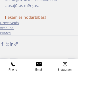
labsajūtas mērķus.
Tiekamies nodarbībās! 
Dzīvesveids
Veselība
Pilates
Phone
Email
Instagram
Jaunākie ieraksti
Skatīt visu