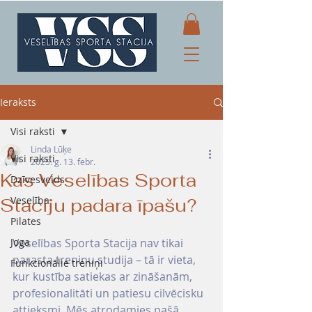
Ieraksts
Visi raksti
Linda Lūķe
Visi raksti
2025. g. 13. febr.
Kas Veselības Sporta
Dzīvesveids
Staciju padara īpašu?
Veselība
Pilates
Joga
Veselības Sporta Stacija nav tikai 
parasta treniņu studija – tā ir vieta, 
Funkcionālie treniņi
kur kustība satiekas ar zināšanām, 
profesionalitāti un patiesu cilvēcisku 
attieksmi. Mēs atrodamies pašā 