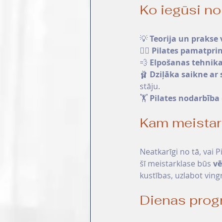
Ko iegūsi no
💡 
Teorija un prakse 
🧘‍♀️ 
Pilates pamatprin
💨 
Elpošanas tehnik
🩰 
Dziļāka saikne ar
stāju. 
🏋️ 
Pilates nodarbība
Kam meistark
Neatkarīgi no tā, vai P
šī meistarklase būs 
vē
kustības, uzlabot vingr
Dienas pro