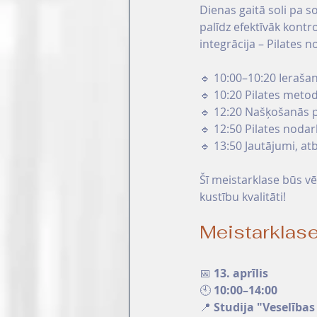
Dienas gaitā soli pa s
palīdz efektīvāk kontr
integrācija – Pilates n
🔹 10:00–10:20 Ierašan
🔹 10:20 Pilates meto
🔹 12:20 Našķošanās 
🔹 12:50 Pilates nodar
🔹 13:50 Jautājumi, atb
Šī meistarklase būs vē
kustību kvalitāti!
Meistarklase
📅 
13. aprīlis
🕙 
10:00–14:00
📍 
Studija "Veselības