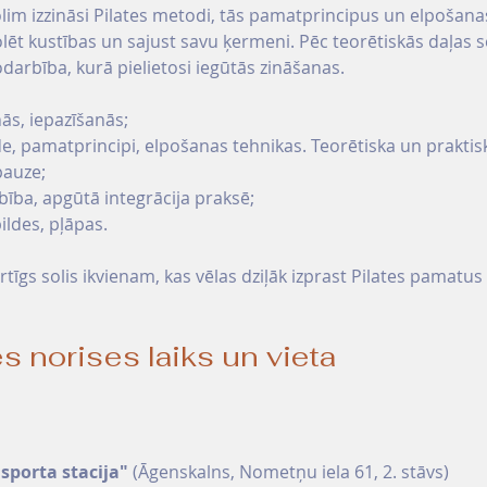
olim izzināsi Pilates metodi, tās pamatprincipus un elpošana
olēt kustības un sajust savu ķermeni. Pēc teorētiskās daļas s
odarbība, kurā pielietosi iegūtās zināšanas.
ās, iepazīšanās;
de, pamatprincipi, elpošanas tehnikas. Teorētiska un prakti
pauze;
bība, apgūtā integrācija praksē;
ildes, pļāpas.
rtīgs solis ikvienam, kas vēlas dziļāk izprast Pilates pamatus
s norises laiks un vieta
 sporta stacija"
 (Āgenskalns, Nometņu iela 61, 2. stāvs) 