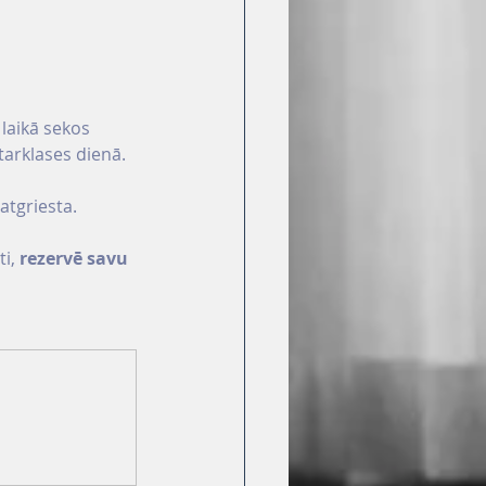
laikā sekos 
arklases dienā.
atgriesta.
i, 
rezervē savu 