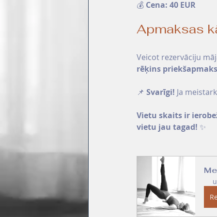
💰 
Cena: 40 EUR
Apmaksas kā
Veicot rezervāciju māj
rēķins priekšapmaks
📌 
Svarīgi!
 Ja meistar
Vietu skaits ir ierobe
vietu jau tagad!
 ✨
Mei
u
Re