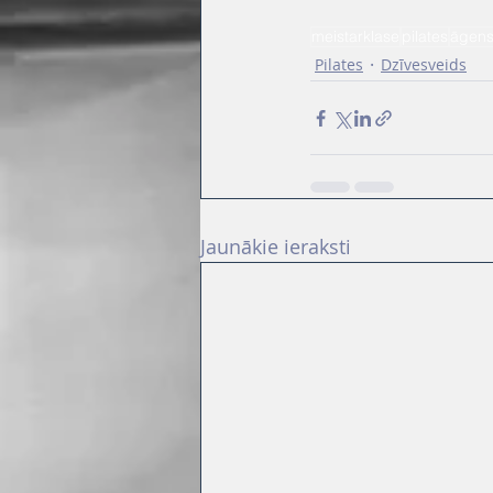
meistarklase
pilates
āgens
Pilates
Dzīvesveids
Jaunākie ieraksti