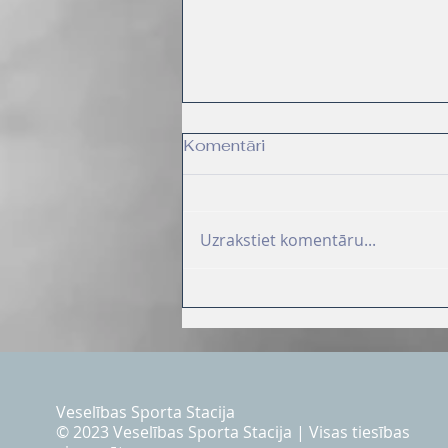
Komentāri
Uzrakstiet komentāru...
Līgo galds bez
pārspīlējumiem: 6 knifi
vieglākiem svētkiem no
uztura speciālistes
Veselības Sporta Stacija
© 2023 Veselības Sporta Stacija | Visas tiesības