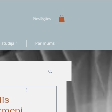
Pieslēgties
 studija ˇ
Par mums ˇ
lis
ermeni