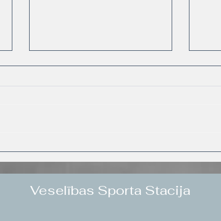
TRX treniņš: no militārās
Dārz
idejas līdz funkcionālai
sāpē
ikdienas kustībai
Veselības Sporta Stacija