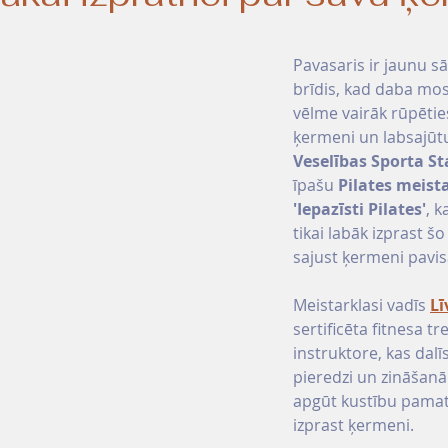
Pavasaris ir jaunu s
brīdis, kad daba mo
vēlme vairāk rūpēties
ķermeni un labsajūtu
Veselības Sporta St
īpašu 
Pilates meista
'Iepazīsti Pilates'
, k
tikai labāk izprast šo
sajust ķermeni pavis
Meistarklasi vadīs 
Lī
sertificēta fitnesa tr
instruktore, kas dalī
pieredzi un zināšanā
apgūt kustību pamat
izprast ķermeni.