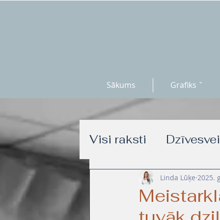
Sākums
Grafiks ˇ
Visi raksti
Dzīvesve
Funkcionālie treniņ
Linda Lūķe
2025. g
Meistarkla
tuvāk dzi