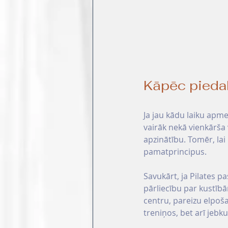
Kāpēc piedal
Ja jau kādu laiku apme
vairāk nekā vienkārša v
apzinātību. Tomēr, lai 
pamatprincipus.
Savukārt, ja Pilates pa
pārliecību
par kustīb
centru, pareizu elpoša
treniņos, bet arī jebku