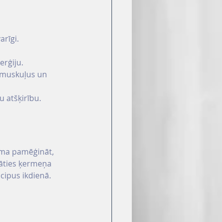
arīgi. 
erģiju. 
ē muskuļus un 
u atšķirību.
doma pamēģināt, 
nāties ķermeņa 
ncipus ikdienā.