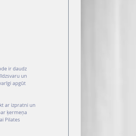
ode ir daudz 
 līdzsvaru un 
varīgi apgūt 
t ar izpratni un 
 par ķermeņa 
i Pilates 