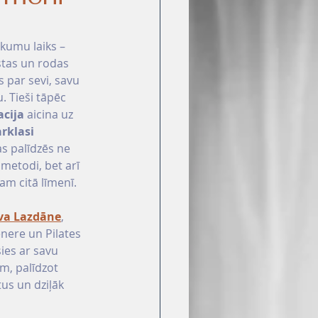
ākumu laiks – 
stas un rodas 
 par sevi, savu 
. Tieši tāpēc 
acija
 aicina uz 
rklasi 
as palīdzēs ne 
 metodi, bet arī 
am citā līmenī.
va Lazdāne
, 
enere un Pilates 
sies ar savu 
m, palīdzot 
us un dziļāk 