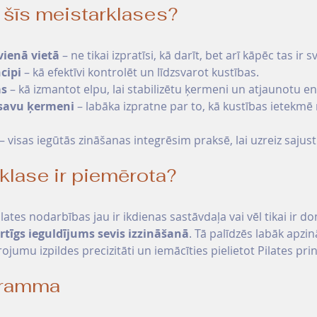
 šīs meistarklases?
vienā vietā
 – ne tikai izpratīsi, kā darīt, bet arī kāpēc tas ir sv
cipi
 – kā efektīvi kontrolēt un līdzsvarot kustības. 
as
 – kā izmantot elpu, lai stabilizētu ķermeni un atjaunotu en
 savu ķermeni
 – labāka izpratne par to, kā kustības ietekm
 – visas iegūtās zināšanas integrēsim praksē, lai uzreiz sajust
lase ir piemērota?
ilates nodarbības jau ir ikdienas sastāvdaļa vai vēl tikai ir 
rtīgs ieguldījums sevis izzināšanā
. Tā palīdzēs labāk apzi
ojumu izpildes precizitāti un iemācīties pielietot Pilates pri
gramma