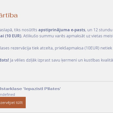
rtība
aslapā, tiks nosūtīts 
apstiprinājuma e-pasts
, un 12 stundu 
ai (10 EUR)
. Atlikušo summu varēs apmaksāt uz vietas meist
klases rezervācija tiek atcelta, priekšapmaksa (10EUR) netiek 
žots!
 Ja vēlies dziļāk izprast savu ķermeni un kustības kvalitāt
starklase 'Iepazīsti Pilates'
ndefined
zervējiet tūlīt