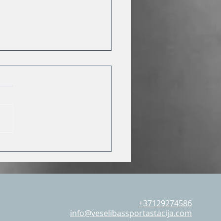
a darbos neciet no
m, bet izbaudi!
+37129274586
info@veselibassportastacija.com