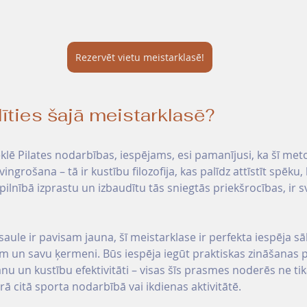
Rezervēt vietu meistarklasē!
īties šajā meistarklasē?
klē Pilates nodarbības, iespējams, esi pamanījusi, ka šī met
ingrošana – tā ir kustību filozofija, kas palīdz attīstīt spēku,
pilnībā izprastu un izbaudītu tās sniegtās priekšrocības, ir s
saule ir pavisam jauna, šī meistarklase ir perfekta iespēja sāk
ām un savu ķermeni
. Būs iespēja iegūt praktiskas zināšanas
nu un kustību efektivitāti – visas šīs prasmes noderēs ne tika
rā citā sporta nodarbībā vai ikdienas aktivitātē.