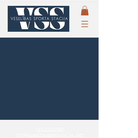
Mēs nevarējām atrast
to, ko meklējat
Lūdzu, sazinieties ar mums vai
apskatiet citus mūsu pakalpojumus
+37129274586
info@veselibassportastacija.com