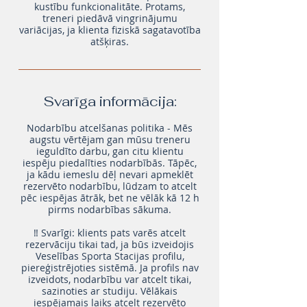
kustību funkcionalitāte. Protams,
treneri piedāvā vingrinājumu
variācijas, ja klienta fiziskā sagatavotība
atšķiras.
Svarīga informācija:
Nodarbību atcelšanas politika - Mēs
augstu vērtējam gan mūsu treneru
ieguldīto darbu, gan citu klientu
iespēju piedalīties nodarbībās. Tāpēc,
ja kādu iemeslu dēļ nevari apmeklēt
rezervēto nodarbību, lūdzam to atcelt
pēc iespējas ātrāk, bet ne vēlāk kā 12 h
pirms nodarbības sākuma.
‼️ Svarīgi: klients pats varēs atcelt
rezervāciju tikai tad, ja būs izveidojis
Veselības Sporta Stacijas profilu,
piereģistrējoties sistēmā. Ja profils nav
izveidots, nodarbību var atcelt tikai,
sazinoties ar studiju. Vēlākais
iespējamais laiks atcelt rezervēto