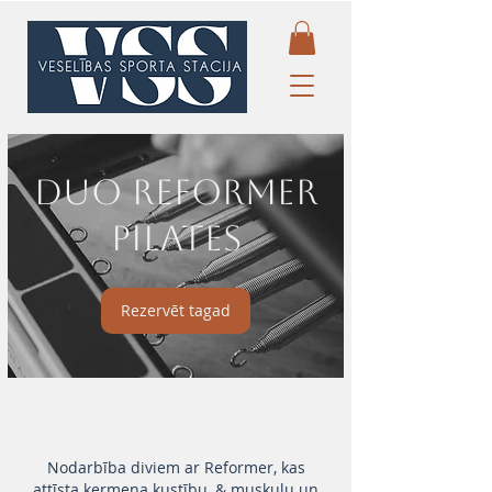
DUO Reformer
Pilates
Rezervēt tagad
Nodarbība diviem ar Reformer, kas
attīsta ķermeņa kustību, & muskuļu un