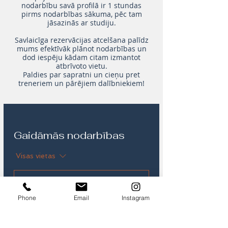
nodarbību savā profilā ir 1 stundas
pirms nodarbības sākuma, pēc tam
jāsazinās ar studiju.
Savlaicīga rezervācijas atcelšana palīdz
mums efektīvāk plānot nodarbības un
dod iespēju kādam citam izmantot
atbrīvoto vietu.
Paldies par sapratni un cieņu pret
treneriem un pārējiem dalībniekiem!
Gaidāmās nodarbības
Visas vietas
Phone
Email
Instagram