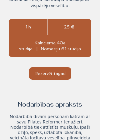
vispārējo veselību.
25
eiro
1 h
1
25 €
Kalnciema 40e
studija
|
Nometņu 61 studija
Rezervēt tagad
Nodarbības apraksts
Nodarbība divām personām katram ar
savu Pilates Reformer tenažieri.
Nodarbībā tiek attīstīts muskuļu, īpaši
dziļo, spēks, uzlabota lokanība,
veicināta locītavu veselība, pilnveidota