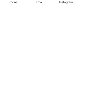
Phone
Email
Instagram
Rezervēt tagad
+37129274586
info@veselibassportastacija.com
Nometņu studija: Nometņu iela 61, 2. stāvs
Rīga, LV-1002
Kalnciema studija: Kalnciema iela 40e,
Rīga, LV- 1046