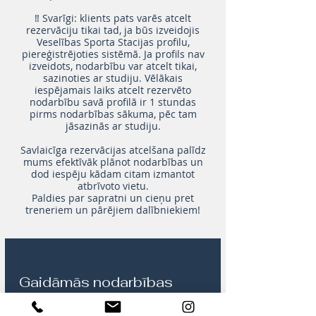
‼️ Svarīgi: klients pats varēs atcelt
rezervāciju tikai tad, ja būs izveidojis
Veselības Sporta Stacijas profilu,
piereģistrējoties sistēmā. Ja profils nav
izveidots, nodarbību var atcelt tikai,
sazinoties ar studiju. Vēlākais
iespējamais laiks atcelt rezervēto
nodarbību savā profilā ir 1 stundas
pirms nodarbības sākuma, pēc tam
jāsazinās ar studiju.
Savlaicīga rezervācijas atcelšana palīdz
mums efektīvāk plānot nodarbības un
dod iespēju kādam citam izmantot
atbrīvoto vietu.
Paldies par sapratni un cieņu pret
treneriem un pārējiem dalībniekiem!
Gaidāmās nodarbības