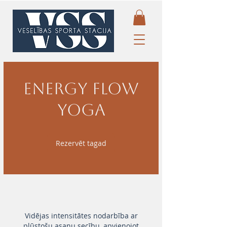
Energy Flow
Yoga
Rezervēt tagad
Vidējas intensitātes nodarbība ar
plūstošu asanu secību, apvienojot