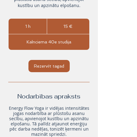
kustību un apzinātu elpošanu.
15
eiro
1 h
1
15 €
Kalnciema 40e studija
Rezervēt tagad
Nodarbības apraksts
Energy Flow Yoga ir vidējas intensitātes
jogas nodarbība ar plūstošu asanu
secību, apvienojot kustību un apzinātu
elpošanu. Tā palīdz atjaunot enerģiju
pēc darba nedēļas, tonizēt ķermeni un
mazināt spriedzi.