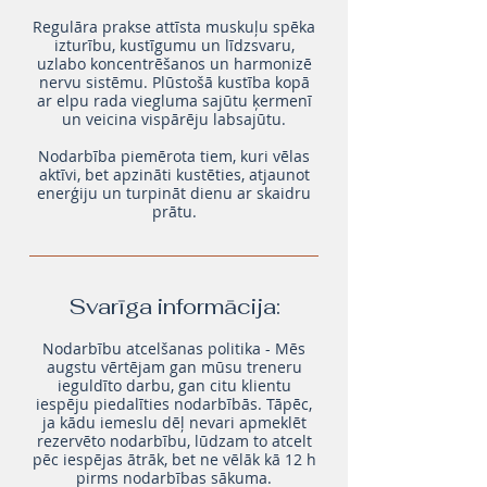
Regulāra prakse attīsta muskuļu spēka
izturību, kustīgumu un līdzsvaru,
uzlabo koncentrēšanos un harmonizē
nervu sistēmu. Plūstošā kustība kopā
ar elpu rada viegluma sajūtu ķermenī
un veicina vispārēju labsajūtu.
Nodarbība piemērota tiem, kuri vēlas
aktīvi, bet apzināti kustēties, atjaunot
enerģiju un turpināt dienu ar skaidru
prātu.
Svarīga informācija:
Nodarbību atcelšanas politika - Mēs
augstu vērtējam gan mūsu treneru
ieguldīto darbu, gan citu klientu
iespēju piedalīties nodarbībās. Tāpēc,
ja kādu iemeslu dēļ nevari apmeklēt
rezervēto nodarbību, lūdzam to atcelt
pēc iespējas ātrāk, bet ne vēlāk kā 12 h
pirms nodarbības sākuma.