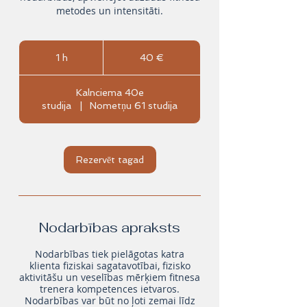
metodes un intensitāti.
40
eiro
1 h
1
40 €
Kalnciema 40e
studija
|
Nometņu 61 studija
Rezervēt tagad
Nodarbības apraksts
Nodarbības tiek pielāgotas katra
klienta fiziskai sagatavotībai, fizisko
aktivitāšu un veselības mērķiem fitnesa
trenera kompetences ietvaros.
Nodarbības var būt no ļoti zemai līdz