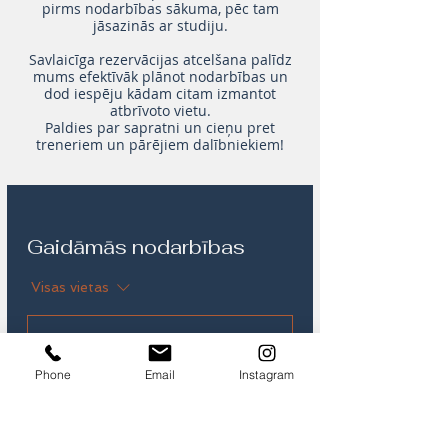
pirms nodarbības sākuma, pēc tam
jāsazinās ar studiju.
Savlaicīga rezervācijas atcelšana palīdz
mums efektīvāk plānot nodarbības un
dod iespēju kādam citam izmantot
atbrīvoto vietu.
Paldies par sapratni un cieņu pret
treneriem un pārējiem dalībniekiem!
Gaidāmās nodarbības
Visas vietas
Phone
Email
Instagram