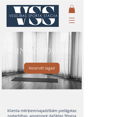
Individual
Rezervēt tagad
Klienta mērķiem/vajadzībām pielāgotas
nodarbības, apvienojot dažādas fitnesa