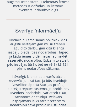
augstasi intensitātei. Pielietotās fitnesa
metodes ir dažādas un lietotais
inventārs ir daudzveidīgs.
Svarīga informācija:
Nodarbību atcelšanas politika - Mēs
augstu vērtējam gan mūsu treneru
ieguldīto darbu, gan citu klientu
iespēju piedalīties nodarbībās. Tāpēc,
ja kādu iemeslu dēļ nevari apmeklēt
rezervēto nodarbību, lūdzam to atcelt
pēc iespējas ātrāk, bet ne vēlāk kā 12 h
pirms nodarbības sākuma.
‼️ Svarīgi: klients pats varēs atcelt
rezervāciju tikai tad, ja būs izveidojis
Veselības Sporta Stacijas profilu,
piereģistrējoties sistēmā. Ja profils nav
izveidots, nodarbību var atcelt tikai,
sazinoties ar studiju. Vēlākais
iespējamais laiks atcelt rezervēto
nodarbību savā profilā ir 1 stundas