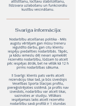
attīstīšanu, locītavu stabilizēšanu,
līdzsvara uzlabošanu un funkcionālu
kustību veicināšanu.
Svarīga informācija:
Nodarbību atcelšanas politika - Mēs
augstu vērtējam gan mūsu treneru
ieguldīto darbu, gan citu klientu
iespēju piedalīties nodarbībās. Tāpēc,
ja kādu iemeslu dēļ nevari apmeklēt
rezervēto nodarbību, lūdzam to atcelt
pēc iespējas ātrāk, bet ne vēlāk kā 12 h
pirms nodarbības sākuma.
‼️ Svarīgi: klients pats varēs atcelt
rezervāciju tikai tad, ja būs izveidojis
Veselības Sporta Stacijas profilu,
piereģistrējoties sistēmā. Ja profils nav
izveidots, nodarbību var atcelt tikai,
sazinoties ar studiju. Vēlākais
iespējamais laiks atcelt rezervēto
nodarbību savā profilā ir 1 stundas