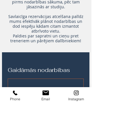
pirms nodarbības sākuma, pēc tam
jāsazinās ar studiju.
Savlaicīga rezervācijas atcelšana palīdz
mums efektīvāk plānot nodarbības un
dod iespēju kādam citam izmantot
atbrīvoto vietu.
Paldies par sapratni un cieņu pret
treneriem un pārējiem dalībniekiem!
Gaidāmās nodarbības
Phone
Email
Instagram