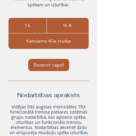
spēkam un izturībai.
15
eiro
1 h
1
15 €
Kalnciema 40e studija
Rezervēt tagad
Nodarbības apraksts
Vidējas līdz augstas intensitātes TRX
funkcionālā treniņa piekares sistēmas
grupu nodarbība, kas apvieno spēka,
izturības un funkcionālo treniņu
elementus. Nodarbības akcentē dziļo
un virspusējo muskuļu spēka izturības