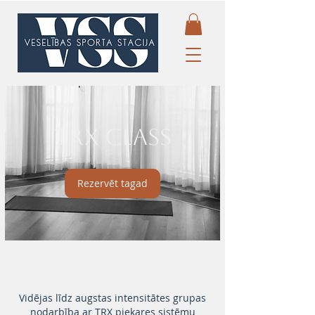
TRX Class
Rezervēt tagad
Vidējas līdz augstas intensitātes grupas
nodarbība ar TRX piekares sistēmu